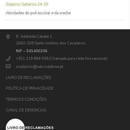
Salpicos Saltarico 24-25
Atividades do pré-escolar e da creche
R. Adelaide Cabete 1,
2660-208 Santo António dos Cavaleiros
NIF – 501400206
+351 219 884 938 (Chamada para rede fixa nacional)
osaltarico@net.vodafone.pt
LIVRO DE RECLAMAÇÕES
POLÍTICA DE PRIVACIDADE
TERMOS E CONDIÇÕES
CANAL DE DENÚNCIAS