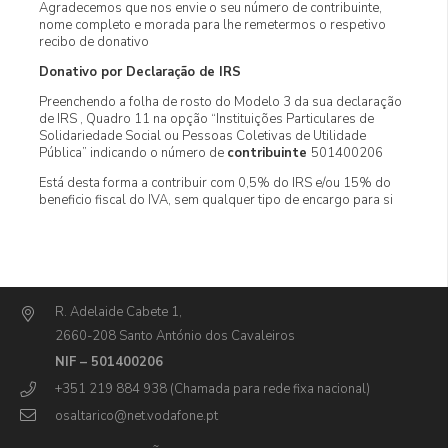
Agradecemos que nos envie o seu número de contribuinte,
nome completo e morada para lhe remetermos o respetivo
recibo de donativo
Donativo por Declaração de IRS
Preenchendo a folha de rosto do Modelo 3 da sua declaração
de IRS , Quadro 11 na opção “Instituições Particulares de
Solidariedade Social ou Pessoas Coletivas de Utilidade
Pública” indicando o número de
contribuinte
501400206
Está desta forma a contribuir com 0,5% do IRS e/ou 15% do
beneficio fiscal do IVA, sem qualquer tipo de encargo para si
R. Adelaide Cabete 1,
2660-208 Santo António dos Cavaleiros
NIF – 501400206
+351 219 884 938 (Chamada para rede fixa nacional)
osaltarico@net.vodafone.pt